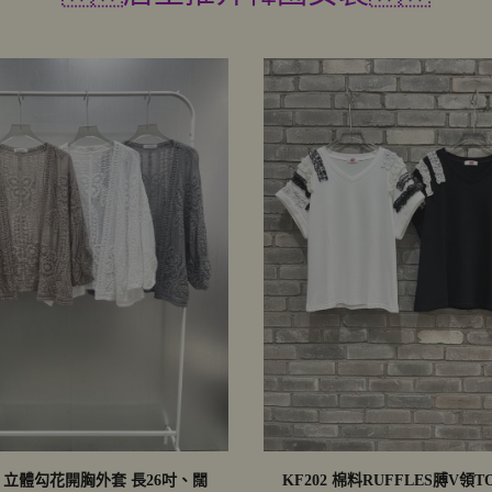
99 立體勾花開胸外套 長26吋、闊
KF202 棉料RUFFLES膊V領TO