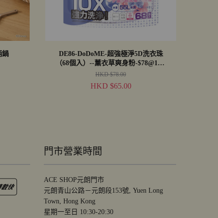
柄鍋
DE86-DoDoME-超強極淨5D洗衣珠
（68個入）--薰衣草爽身粉-$78@1包,
買4再送1包*25粒裝小蒼蘭
HKD $78.00
HKD $65.00
門市營業時間
ACE SHOP元朗門市
元朗青山公路－元朗段153號, Yuen Long
Town, Hong Kong
星期一至日 10:30-20:30