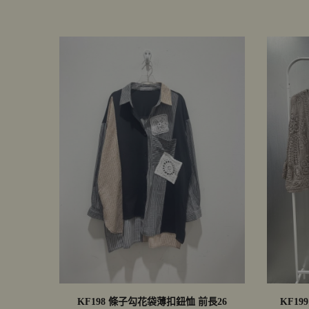
KF198 條子勾花袋薄扣鈕恤 前長26
KF1