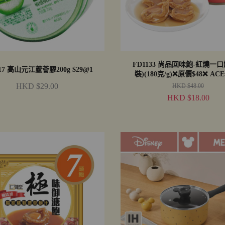
FD1133 尚品回味鮑-紅燒一口
BY1017 高山元江蘆薈膠200g $29@1
裝)(180克/g)❌原價$48❌ ACE
(EXP: 2028.11)
HKD $29.00
HKD $48.00
HKD $18.00