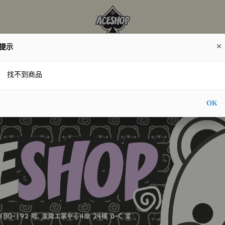
提示
時落架‼️
【每日直播🎥】
【7月韓國連線🎥】
【韓
找不到商品
OK