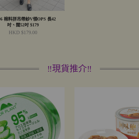
06 棉料拼吊帶紗V領OPS 長42
吋、闊52吋 $179
HKD $179.00
‼️現貨推介‼️