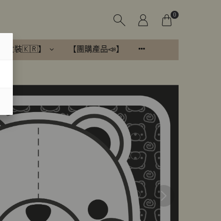
0
國女裝🇰🇷】
【團購產品📣】